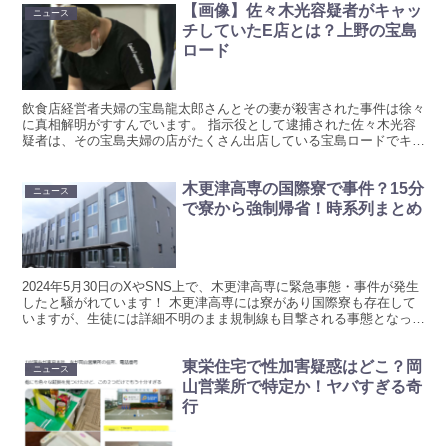
【画像】佐々木光容疑者がキャッ
ニュース
チしていたE店とは？上野の宝島
ロード
飲食店経営者夫婦の宝島龍太郎さんとその妻が殺害された事件は徐々
に真相解明がすすんでいます。 指示役として逮捕された佐々木光容
疑者は、その宝島夫婦の店がたくさん出店している宝島ロードでキャ
ッチをしていたことが分かっています。 キャッチの仕事を...
木更津高専の国際寮で事件？15分
ニュース
で寮から強制帰省！時系列まとめ
2024年5月30日のXやSNS上で、木更津高専に緊急事態・事件が発生
したと騒がれています！ 木更津高専には寮があり国際寮も存在して
いますが、生徒には詳細不明のまま規制線も目撃される事態となって
います。 騒がれている内容を時系列にまとめてい...
東栄住宅で性加害疑惑はどこ？岡
ニュース
山営業所で特定か！ヤバすぎる奇
行