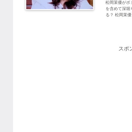
松岡茉優がボ
を含めて深堀
る？ 松岡茉優
スポ