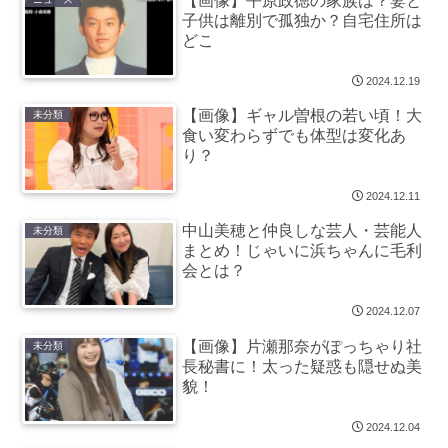
【画像】平原政徳の家族は？妻と
子供は離別で孤独か？自宅住所は
どこ
2024.12.19
【画像】ギャル曽根の若い頃！大
未分類
食い変わらずでも体型は変化あ
り？
2024.12.11
中山美穂と仲良しな芸人・芸能人
未分類
まとめ！じゃいに浜ちゃんに毛利
会とは？
2024.12.07
【画像】片瀬那奈がぽっちゃり社
未分類
長秘書に！太った疑惑も隠せぬ美
貌！
2024.12.04