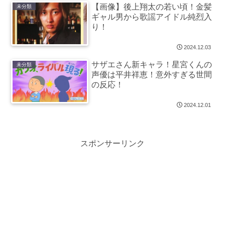
【画像】後上翔太の若い頃！金髪
未分類
ギャル男から歌謡アイドル純烈入
り！
2024.12.03
サザエさん新キャラ！星宮くんの
未分類
声優は平井祥恵！意外すぎる世間
の反応！
2024.12.01
スポンサーリンク