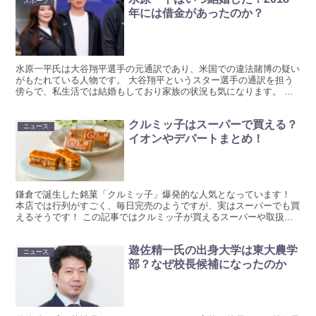
スポーツ
年には借金があったのか？
水原一平氏は大谷翔平選手の元通訳であり、米国での違法賭博の疑い
がもたれている人物です。 大谷翔平というスター選手の通訳を担う
傍らで、私生活では結婚もしており家族の状況も気になります。 こ
の記事では、以下をリサーチしてまとめています！ 水原一...
クルミッ子はスーパーで買える？
ニュース
イオンやデパートまとめ！
鎌倉で誕生した銘菓「クルミッ子」爆発的な人気となっています！
本店では行列がすごく、毎日完売のようですが、実はスーパーでも買
えるそうです！ この記事ではクルミッ子が買えるスーパーや取扱店
をまとめています。 クルミッ子はスーパーで買える？ ク...
遊佐精一氏の出身大学は東大農学
ニュース
部？なぜ校長候補になったのか