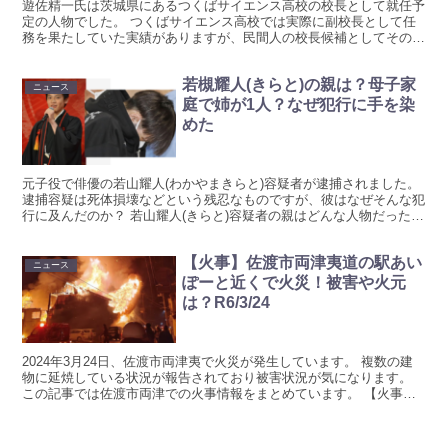
遊佐精一氏は茨城県にあるつくばサイエンス高校の校長として就任予
定の人物でした。 つくばサイエンス高校では実際に副校長として任
務を果たしていた実績がありますが、民間人の校長候補としてその経
歴に注目が集まっています。 出身大学は東大？以下にまと...
若槻耀人(きらと)の親は？母子家
ニュース
庭で姉が1人？なぜ犯行に手を染
めた
元子役で俳優の若山耀人(わかやまきらと)容疑者が逮捕されました。
逮捕容疑は死体損壊などという残忍なものですが、彼はなぜそんな犯
行に及んだのか？ 若山耀人(きらと)容疑者の親はどんな人物だったの
か？リサーチしてまとめています！ 若山耀人(き...
【火事】佐渡市両津夷道の駅あい
ニュース
ぽーと近くで火災！被害や火元
は？R6/3/24
2024年3月24日、佐渡市両津夷で火災が発生しています。 複数の建
物に延焼している状況が報告されており被害状況が気になります。
この記事では佐渡市両津での火事情報をまとめています。 【火事】
佐渡市両津夷で火災！複数建物が被害 この火事で分...