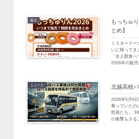
食品
もっちゅり
とめ】
ミスタードー
いに帰ってき
「全人類食べ
2026年の販売
ニュース
北越高校バ
2026年5
乗っていたの
部員たち。 
の衝撃もさるこ.