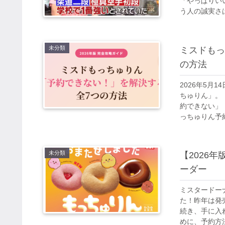
「やっぱりい
う人の誠実さは
未分類
ミスドもっ
の方法
2026年5
ちゅりん」。
約できない」
っちゅりん予約で
未分類
【2026
ーダー
ミスタードー
た！昨年は発
続き、手に入
めに、予約方法