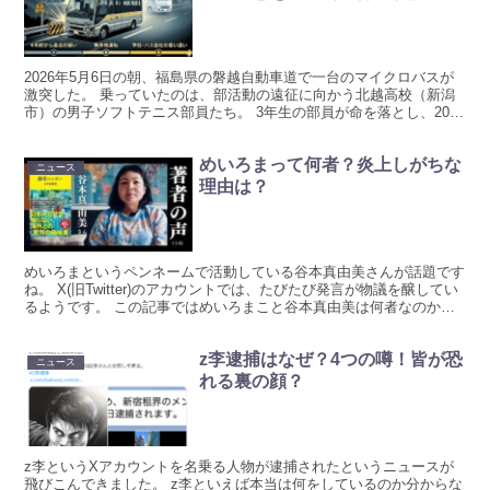
2026年5月6日の朝、福島県の磐越自動車道で一台のマイクロバスが
激突した。 乗っていたのは、部活動の遠征に向かう北越高校（新潟
市）の男子ソフトテニス部員たち。 3年生の部員が命を落とし、20人
が重軽傷を負った。 事故そのものの衝撃もさるこ...
めいろまって何者？炎上しがちな
ニュース
理由は？
めいろまというペンネームで活動している谷本真由美さんが話題です
ね。 X(旧Twitter)のアカウントでは、たびたび発言が物議を醸してい
るようです。 この記事ではめいろまこと谷本真由美は何者なのか？
をリサーチしています！ めいろまは何者？ ...
z李逮捕はなぜ？4つの噂！皆が恐
ニュース
れる裏の顔？
z李というXアカウントを名乗る人物が逮捕されたというニュースが
飛びこんできました。 z李といえば本当は何をしているのか分からな