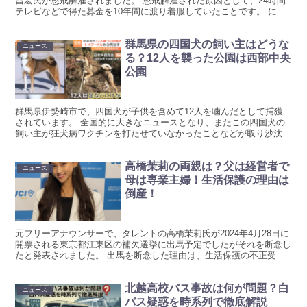
昌宏氏が懲戒解雇されました。 懲戒解雇された原因として、24時間
テレビなどで得た募金を10年間に渡り着服していたことです。 にわ
かには信じられない事件ですが田村昌宏氏の顔画像や学...
群馬県の四国犬の飼い主はどうな
ニュース
る？12人を襲った公園は西部中央
公園
群馬県伊勢崎市で、四国犬が子供を含めて12人を噛んだとして捕獲
されています。 全国的に大きなニュースとなり、またこの四国犬の
飼い主が狂犬病ワクチンを打たせていなかったことなどが取り沙汰さ
れています。 この捕獲された四国犬と合わせて7頭を飼っ...
高橋茉莉の両親は？父は経営者で
ニュース
母は専業主婦！生活保護の理由は
倒産！
元フリーアナウンサーで、タレントの高橋茉莉氏が2024年4月28日に
開票される東京都江東区の補欠選挙に出馬予定でしたがそれを断念し
たと発表されました。 出馬を断念した理由は、生活保護の不正受給
を問われていたことが理由のようです。 慶応卒で超...
北越高校バス事故は何が問題？白
ニュース
バス疑惑を時系列で徹底解説