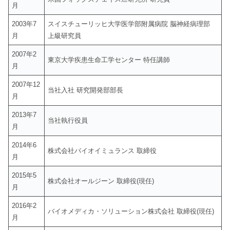
月
2003年7
スイスチューリッヒ大学医学部附属病院 脳神経病理部
月
上級研究員
2007年2
東京大学疾患生命工学センター 特任講師
月
2007年12
当社入社 研究開発部部長
月
2013年7
当社執行役員
月
2014年6
株式会社バイオイミュランス 取締役
月
2015年5
株式会社オールジーン 取締役(現任)
月
2016年2
バイオメディカ・ソリューション株式会社 取締役(現任)
月