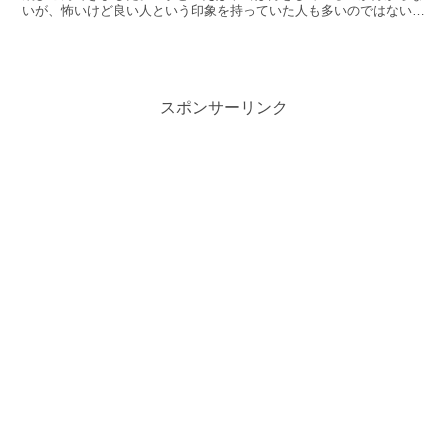
いが、怖いけど良い人という印象を持っていた人も多いのではないで
しょうか？ 噂されるz李逮捕となぜ逮捕されたのか？リ...
スポンサーリンク