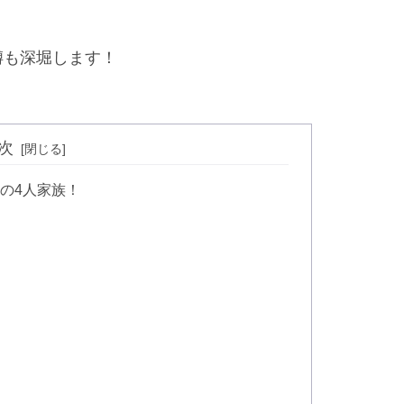
噂も深堀します！
次
の4人家族！