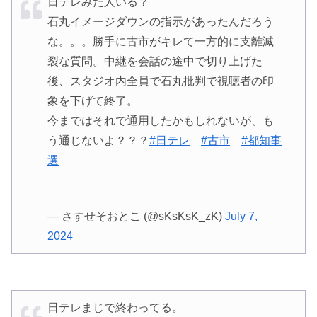
日テレみた人いる？
石丸イメージダウンの指示があったんだろう
な。。。勝手に古市がキレて一方的に支離滅
裂な質問。中継を会話の途中で切り上げた
後、スタジオ内全員で石丸批判で視聴者の印
象を下げて終了。
今まではそれで通用したかもしれないが、も
う通じないよ？？？
#日テレ
#古市
#都知事
選
— さすせそおとこ (@sKsKsK_zK)
July 7,
2024
日テレまじで終わってる。