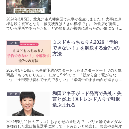
2024年3月5日、北九州市八幡東区で火事が発生しました！ 火事は10
棟を焼く被害となり、被災状況は大きい模様です。 飲食店が密集し
ている場所であったため、どの飲食店が被害に遭ったのか気になりま
す。 被害状況を被害店をリサーチしました！ 北...
ミスドもっちゅりん2026「予約
未分類
できない！」を解決する全7つの
方法
2026年5月14日から事前予約がスタートしたミスタードーナツの人気
商品「もっちゅりん」。 しかしSNSでは、「朝から全く繋がらな
い」「全部売り切れで予約できない」「準備中のまま画面が進まな
い」という声が続出しています。 もっちゅりん予約で...
和田アキ子がトド発言で失礼・失
未分類
言と炎上！Xトレンド入りで引退
危ぶまれる
2024年8月11日のアッコにおまかせの番組内で、パリ五輪で金メダル
を獲得した北口榛花選手に対してトドみたいと発言し、失言や失礼す