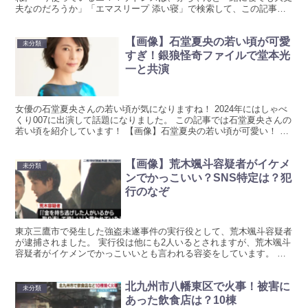
夫なのだろうか」「エマスリープ 添い寝」で検索して、この記事に
たどり着いた方も多いはずです。 結論からお伝えすると、...
【画像】石堂夏央の若い頃が可愛
未分類
すぎ！銀狼怪奇ファイルで堂本光
一と共演
女優の石堂夏央さんの若い頃が気になりますね！ 2024年にはしゃべ
くり007に出演して話題になりました。 この記事では石堂夏央さんの
若い頃を紹介しています！ 【画像】石堂夏央の若い頃が可愛い！ 石
堂夏央（いしどう なつお） 生年月日:197...
【画像】荒木颯斗容疑者がイケメ
未分類
ンでかっこいい？SNS特定は？犯
行のなぞ
東京三鷹市で発生した強盗未遂事件の実行役として、荒木颯斗容疑者
が逮捕されました。 実行役は他にも2人いるとされますが、荒木颯斗
容疑者がイケメンでかっこいいとも言われる容姿をしています。 な
ぜ犯行に及んだのか？リサーチしていきます。 【画像】...
北九州市八幡東区で火事！被害に
未分類
あった飲食店は？10棟