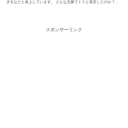
ぎるなどと炎上しています。 どんな文脈でトドと発言したのか？世
間の反応をまとめています！ 和田アキ子がトド発言...
スポンサーリンク