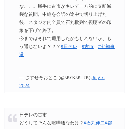
な。。。勝手に古市がキレて一方的に支離滅
裂な質問。中継を会話の途中で切り上げた
後、スタジオ内全員で石丸批判で視聴者の印
象を下げて終了。
今まではそれで通用したかもしれないが、も
う通じないよ？？？
#日テレ
#古市
#都知事
選
— さすせそおとこ (@sKsKsK_zK)
July 7,
2024
日テレの古市
どうしてそんな喧嘩腰なわけ？
#石丸伸二
#都