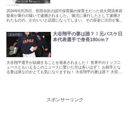
2024年6月25日、世田谷区の認可保育園の保育士だった佐久間清来容
疑者が暴行の疑いで逮捕されました。 園児に暴行したとして逮捕さ
れたものの、かわいいと話題になってしまい、その容姿に注目が集ま
っている状態です。 画像とともに佐久間清来容疑者...
大谷翔平の妻は誰？！元バスケ日
ニュース
本代表選手で身長180cm？
大谷翔平選手が結婚することを発表されました！ 世界中のトップニ
ュースともいえるこのニュースに驚いた方は多いはず！ お相手とな
る妻は誰なのかとても気になりますね！ 大谷翔平の妻は誰？ 大谷翔
平選手は2024年2月29日のうるう日に結婚を発表さ...
スポンサーリンク