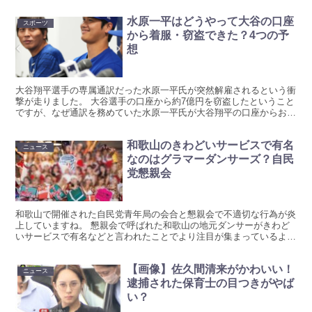
水原一平はどうやって大谷の口座
スポーツ
から着服・窃盗できた？4つの予
想
大谷翔平選手の専属通訳だった水原一平氏が突然解雇されるという衝
撃が走りました。 大谷選手の口座から約7億円を窃盗したということ
ですが、なぜ通訳を務めていた水原一平氏が大谷翔平の口座からお金
を着服できたのか？リサーチしています！ 水原一平はど...
和歌山のきわどいサービスで有名
ニュース
なのはグラマーダンサーズ？自民
党懇親会
和歌山で開催された自民党青年局の会合と懇親会で不適切な行為が炎
上していますね。 懇親会で呼ばれた和歌山の地元ダンサーがきわど
いサービスで有名などと言われたことでより注目が集まっているよう
です！ このダンサーたちはグラマーダンサーというチーム...
【画像】佐久間清来がかわいい！
ニュース
逮捕された保育士の目つきがやば
い？