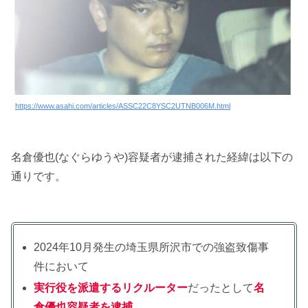
https://www.asahi.com/articles/ASSC22C8YSC2UTNB006M.html
名倉優也(なぐらゆうや)容疑者が逮捕された経緯は以下の
通りです。
2024年10月発生の埼玉県所沢市での強盗致傷事
件において
実行役を派遣するリクルーター
だったとして
名
倉優也容疑者を逮捕