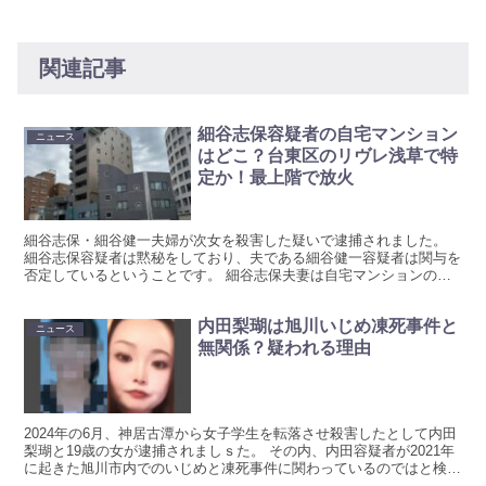
関連記事
細谷志保容疑者の自宅マンション
ニュース
はどこ？台東区のリヴレ浅草で特
定か！最上階で放火
細谷志保・細谷健一夫婦が次女を殺害した疑いで逮捕されました。
細谷志保容疑者は黙秘をしており、夫である細谷健一容疑者は関与を
否定しているということです。 細谷志保夫妻は自宅マンションのベ
ランダに放火して連行されているという過去もあり自宅とな...
内田梨瑚は旭川いじめ凍死事件と
ニュース
無関係？疑われる理由
2024年の6月、神居古潭から女子学生を転落させ殺害したとして内田
梨瑚と19歳の女が逮捕されましｓた。 その内、内田容疑者が2021年
に起きた旭川市内でのいじめと凍死事件に関わっているのではと検索
されています。 実際には無関係のようですが、...