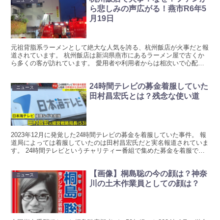
ニュース
ら悲しみの声広がる！燕市R6年5
月19日
元祖背脂系ラーメンとして絶大な人気を誇る、杭州飯店が火事だと報
道されています。 杭州飯店は新潟県燕市にあるラーメン屋で古くか
ら多くの客が訪れています。 愛用者や利用者からは相次いで心配と
悲しみの声が広がっています。 杭州飯店で火事！なぜ？ ...
24時間テレビの募金着服していた
ニュース
田村昌宏氏とは？残念な使い道
2023年12月に発覚した24時間テレビの募金を着服していた事件。 報
道局によっては着服していたのは田村昌宏氏だと実名報道されていま
す。 24時間テレビというチャリティー番組で集めた募金を着服でき
た田村昌宏氏とは？ 24時間テレビの募金着服...
【画像】桐島聡の今の顔は？神奈
ニュース
川の土木作業員としての顔は？