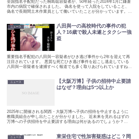
全国指名手配犯だった桐島聡容疑者が、50年経った2024年1月に鎌倉
市内の病院で確保されました。 偽名を使って入院をしていること、
偽名で長期間土木作業員として働いていたことが分かっています。
50年間逃亡を続けた桐島聡の今の顔はどのように変...
八田與一の高校時代の事件の犯
ニュース
人？16歳で殺人未遂とタクシー強
盗
重要指名手配犯の八田與一容疑者がひき逃げ事件から2年を迎えて再
注目されています。 悪質な死亡ひき逃げ事件を起こし逃走している
八田與一容疑者を逮捕すべく報道でも多く取りあげられていますね。
八田與一容疑者は過去にも犯罪歴があり、高校時代には殺...
【大阪万博】子供の招待中止要請
ニュース
はなぜ？理由は5つ以上か
2025年に開催される関西・大阪万博へ子供の招待を中止するように
教職員組合が申し出たことが分かりました。 近未来を見れるはずの
万博への子供招待を中止要請する理由は何があるのでしょうか？
【大阪万博】子供の招待中止要請はなぜ？5つの理由 大阪...
東栄住宅で性加害疑惑はどこ？岡
ニュース