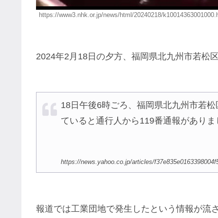
https://www3.nhk.or.jp/news/html/20240218/k10014363001000.
2024年2月18日の夕方、福岡県北九州市若
18日午後6時ごろ、福岡県北九州市若
ていると通行人から119番通報がありま
https://news.yahoo.co.jp/articles/f37e835e016339800
報道では工業団地で発生したという情報が流