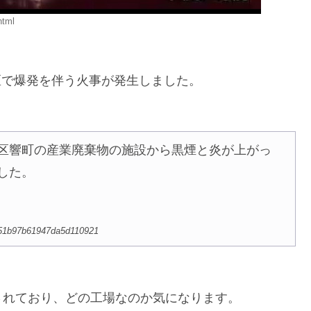
html
松区で爆発を伴う火事が発生しました。
松区響町の産業廃棄物の施設から黒煙と炎が上がっ
した。
4f51b97b61947da5d110921
されており、どの工場なのか気になります。