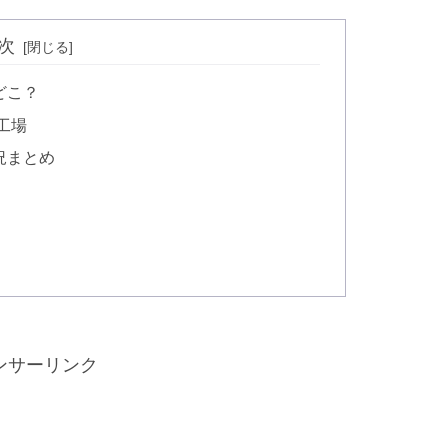
次
どこ？
工場
況まとめ
ンサーリンク