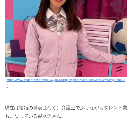
https://www.instagram.com/p/C6yjdN5SBpj/?igsh=azM4a3JsbWdicWly&img_index=
2
現在は結婚の発表はなく、弁護士でありながらタレント業
もこなしている越水遥さん。