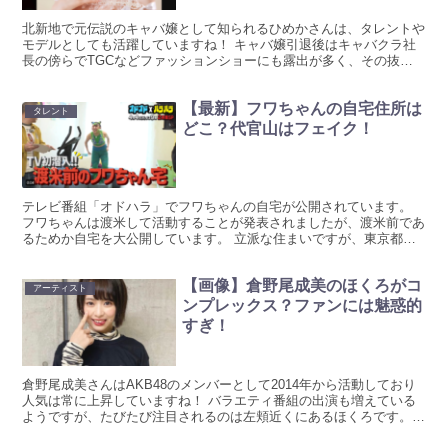
北新地で元伝説のキャバ嬢として知られるひめかさんは、タレントや
モデルとしても活躍していますね！ キャバ嬢引退後はキャバクラ社
長の傍らでTGCなどファッションショーにも露出が多く、その抜群
のスタイルにも注目がいきがちです。 細身でありながら目...
【最新】フワちゃんの自宅住所は
タレント
どこ？代官山はフェイク！
テレビ番組「オドハラ」でフワちゃんの自宅が公開されています。
フワちゃんは渡米して活動することが発表されましたが、渡米前であ
るためか自宅を大公開しています。 立派な住まいですが、東京都内
の住所がどこなのか気になります！調査しました！ 【最新...
【画像】倉野尾成美のほくろがコ
アーティスト
ンプレックス？ファンには魅惑的
すぎ！
倉野尾成美さんはAKB48のメンバーとして2014年から活動しており
人気は常に上昇していますね！ バラエティ番組の出演も増えている
ようですが、たびたび注目されるのは左頬近くにあるほくろです。
その魅惑的でファンの心を掴んでいる倉野尾成美さん...