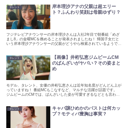
岸本理沙アナの父親は超エリー
タレント
ト？ふんわり笑顔は母親ゆずり？
フジテレビアナウンサーの岸本理沙さんは入社2年目で朝番組「めざ
まし8」の金曜MCを務めることが発表されましたね！ 帰国子女だと
いう岸本理沙アナウンサーの父親がどうやら検索されているようです
が、リサーチしてまとめています。 岸本理沙アナの父親...
【画像】井桁弘恵ジムビームCM
タレント
のばんざいがヤバい？その姿まと
め
モデル、タレント、女優の井桁弘恵さんは近年知名度がどんどん上が
っていますね！ 番組MCもこなすなど、マルチな活躍が話題です。
ジムビームのCMでは、ばんざいした姿が可愛すぎるなどとも言われ
ています！ 【画像】井桁弘恵のジムビームCMがヤバい...
キャバ譲ひめかのバストは何カッ
タレント
プ？モティバ豊胸は事実？