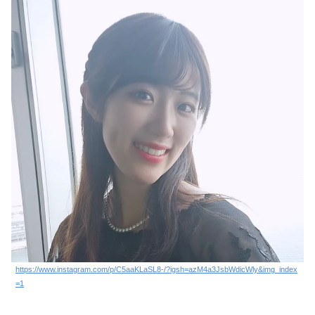
https://www.instagram.com/p/C5aaKLaSL8-/?igsh=azM4a3JsbWdicWly&img_index
=1