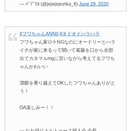
— ﾊﾟﾌﾟﾘｶ (@jejejepurika_6)
June 29, 2020
#フワちゃんANN0
#オドオドハラハラ
フワちゃん家ロケNGなのにオードリーとハラ
イチが家に来るって聞いて葛藤を口から全部
出てカネマルmgに言いながら考えてるフワち
ゃんかわいい
潔癖を乗り越えてOKしたフワちゃんありがと
う！
OA楽しみー！！
— なお@リトルトゥース婦人会 会長