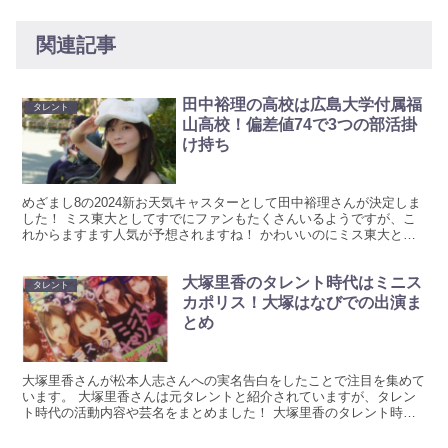
関連記事
田中裕理の高校は広島大学付属福
タレント
山高校！偏差値74で3つの部活掛
け持ち
めざまし8の2024新お天気キャスターとして田中裕理さんが決定しま
した！ ミス東大としてすでにファンもたくさんいるようですが、こ
れからますます人気が予想されますね！ かわいいのにミス東大とい
う田中裕理（ゆり）さんの高校などについてまとめてい...
大塚里香のタレント時代はミニス
タレント
カポリス！大塚はなびでの出演ま
とめ
大塚里香さんが松本人志さんへの実名告白をしたことで注目を集めて
います。 大塚里香さんは元タレントと紹介されていますが、タレン
ト時代の活動内容や芸名をまとめました！ 大塚里香のタレント時代
はミニスカポリスだった 大塚里香さんは現在フードコーデ...