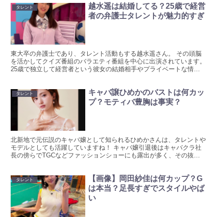
越水遥は結婚してる？25歳で経営
タレント
者の弁護士タレントが魅力的すぎ
東大卒の弁護士であり、タレント活動もする越水遥さん。 その頭脳
を活かしてクイズ番組のバラエティ番組を中心に出演されています。
25歳で独立して経営者という彼女の結婚相手やプライベートな情報
をまとめています！ 越水遥は結婚している？ 越水遥（...
キャバ譲ひめかのバストは何カッ
タレント
プ？モティバ豊胸は事実？
北新地で元伝説のキャバ嬢として知られるひめかさんは、タレントや
モデルとしても活躍していますね！ キャバ嬢引退後はキャバクラ社
長の傍らでTGCなどファッションショーにも露出が多く、その抜群
のスタイルにも注目がいきがちです。 細身でありながら目...
【画像】岡田紗佳は何カップ？G
タレント
は本当？足長すぎでスタイルやば
い