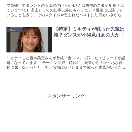
プロ雀士でタレントの岡田紗佳(さやか)さんは抜群のスタイルをされ
ていますね！ 雀士としての仕事以外にもバラエティ番組に出演して
いることも多く、そのスタイルや恵まれたバストに注目もいきがちで
す！ 画像とともにリサーチしています。 【画像】岡田...
【特定】ミキティが戦った先輩は
タレント
誰？ダンスが不得意はあの人か！
ミキティこと藤本美貴さんが番組「金スマ」で語ったエピソードが話
題になっています。 モーニング娘。時代に、先輩からの理不尽な言
動に屈しなかったとして、名前は伏せたままで戦った先輩がいること
を告白しています。 ネット上ではその先輩が誰なのか？と...
スポンサーリンク