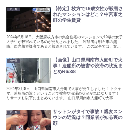
【特定】枚方で19歳女性が殺害さ
未分類
れたマンションはどこ？中宮東之
町の学生賃貸
2024年5月18日、大阪府枚方市の集合住宅のマンションで19歳の女子
大学生が殺害れているのが発見されました。 容疑者は明石市の無
職、西光勝容疑者であると報道されています。 この記事では、女子
大学生が殺害されたマンションや現場の状況などをま...
【画像】山口県周南市入船町で火
未分類
事！造船所の被害や渋滞の状況ま
とめR6/3/8
2024年3月8日、山口県周南市入舟町で火事が発生しました！ トクヤ
マ、造船所の近くということで被害や渋滞の状況が気になります！
リサーチし以下にまとめています。 山口県周南市入船町で火事
2024年3月8日、山口県周南市入船町で火事が発...
サットンがタイで事故！親友スン
未分類
ウンの近況は？同業者が知る裏の
顔