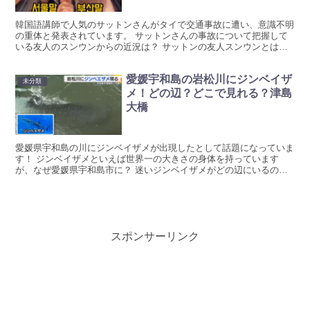
韓国語講師で人気のサットンさんがタイで交通事故に遭い、意識不明
の重体と発表されています。 サットンさんの事故について把握して
いる友人のスンウンからの近況は？ サットンの友人スンウンとは何
者か？一気に見ていきましょう。 サットンがタイで事故！...
愛媛宇和島の岩松川にジンベイザ
未分類
メ！どの辺？どこで見れる？津島
大橋
愛媛県宇和島の川にジンベイザメが出現したとして話題になっていま
す！ ジンベイザメといえば世界一の大きさの身体を持っています
が、なぜ愛媛県宇和島市に？ 迷いジンベイザメがどの辺にいるの
か、どこで見られるのかをまとめていきます！ 愛媛宇和島の岩...
スポンサーリンク