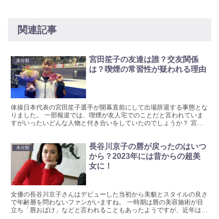
関連記事
宮田笙子の友達は誰？交友関係
未分類
は？喫煙の常習性が疑われる理由
体操日本代表の宮田笙子選手が開幕直前にして出場辞退する事態とな
りました。 一部報道では、喫煙が友人宅でのことだと言われていま
すがいったいどんな人物と付き合いをしていたのでしょうか？ 宮田
笙子選手の友達や交友関係をリサーチしています！ 宮田笙...
長谷川京子の唇が戻ったのはいつ
未分類
から？2023年には昔からの超美
女に！
女優の長谷川京子さんはデビューした当初から美貌とスタイルの良さ
で年齢層を問わないファンがいますね。 一時期は唇の美容施術が目
立ち「唇おばけ」などと言われることもあったようですが、近年はそ
の唇が元に戻ったとも言われています！ 真相は？以下にま...