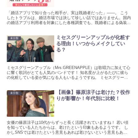
「婚活アプリで知り合った相手が、実は既婚者だった」——。 こう
したトラブルは、婚活市場では決して珍しい話ではありません。国内
の婚活アプリ利用者を対象にした各種調査でも、既婚者による偽装利
用は繰り返し問題視されてきました。 結論から言うと、真...
ミセスグリーンアップルが化粧す
未分類
る理由！いつからメイクしてい
る？
ミセスグリーンアップル（Mrs.GREENAPPLE）は歌唱力に加えて心
に響く歌詞がとても人気のバンドです！ 知名度が上がるたびに彼ら
の化粧している姿が気になる人もいるようですね。 ミセスグリーン
アップルが化粧する理由は活動休止とビジョンの...
【画像】篠原涼子は老けた？役作
未分類
りが影響か！年代別に比較！
女優の篠原涼子は10代からずっと長く活躍されていますね！ 若い頃
を知っている人たちからは、老けたという印象もあるようです。 し
かしSNSでは老けたという意見もあれば老けないという意見もあり
ますね！ 世間の反応と実際の画像で比較してまとめてい...