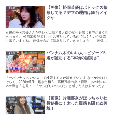
【画像】松岡茉優はボトックス整
未分類
形してる？デマの理由は舞台メイ
クか
女優の松岡茉優さんがテレビ出演すると顔の変化を感じる声が良く見
られます。 松岡茉優がボトックス整形しているのでは？という疑惑
も出ていますね。 画像を含めて深堀りしていきましょう！ 【画像】
松岡茉優はボトックス整形してる？ 松岡茉優さんは中学...
バンナ八木のいい人エピソード5
未分類
選が証明する”本物の誠実さ”
「サバンナ八木 いい人」で検索する人が増えています きっかけはお
そらく、2026年5月に起きた相方・高橋茂雄の炎上騒動。あの時の八
木の動き方を見て、「やっぱりいい人だ」と感じた人は多かったよう
ですね！ でも、八木真澄という人の誠実さはあの騒...
【画像】片瀬那奈がぽっちゃり社
未分類
長秘書に！太った疑惑も隠せぬ美
貌！