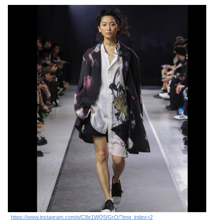
https://www.instagram.com/p/C8e1WQ5IGrO/?img_index=2