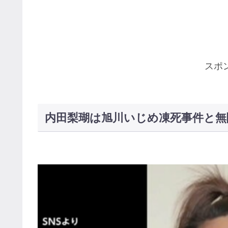
スポ
内田梨瑚は旭川いじめ凍死事件と無