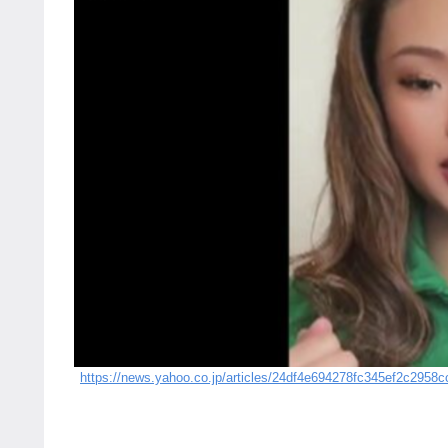
https://news.yahoo.co.jp/articles/24df4e694278fc345ef2c2958