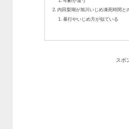
年齢が違う
内田梨瑚が旭川いじめ凍死時間と
暴行やいじめ方が似ている
スポ