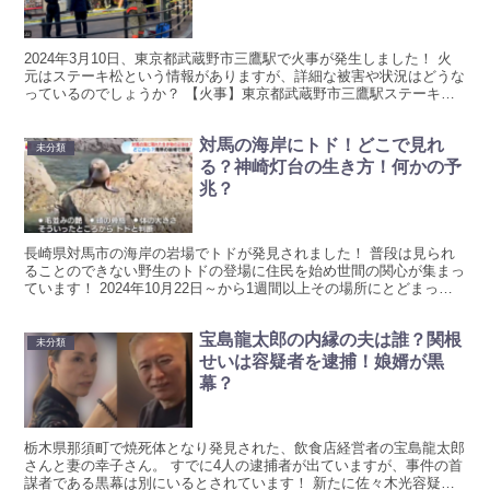
2024年3月10日、東京都武蔵野市三鷹駅で火事が発生しました！ 火
元はステーキ松という情報がありますが、詳細な被害や状況はどうな
っているのでしょうか？ 【火事】東京都武蔵野市三鷹駅ステーキ松
で火災！3月10日 2024年3月10日(日)の...
対馬の海岸にトド！どこで見れ
未分類
る？神崎灯台の生き方！何かの予
兆？
長崎県対馬市の海岸の岩場でトドが発見されました！ 普段は見られ
ることのできない野生のトドの登場に住民を始め世間の関心が集まっ
ています！ 2024年10月22日～から1週間以上その場所にとどまって
いる様子ですが、付近から見ることが出来るのかリ...
宝島龍太郎の内縁の夫は誰？関根
未分類
せいは容疑者を逮捕！娘婿が黒
幕？
栃木県那須町で焼死体となり発見された、飲食店経営者の宝島龍太郎
さんと妻の幸子さん。 すでに4人の逮捕者が出ていますが、事件の首
謀者である黒幕は別にいるとされています！ 新たに佐々木光容疑者