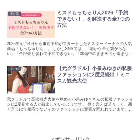
と飲み友達である、宝島龍太郎夫妻の娘の内縁の夫が逮捕...
ミスドもっちゅりん2026「予約
未分類
できない！」を解決する全7つの
方法
2026年5月14日から事前予約がスタートしたミスタードーナツの人気
商品「もっちゅりん」。 しかしSNSでは、「朝から全く繋がらな
い」「全部売り切れで予約できない」「準備中のまま画面が進まな
い」という声が続出しています。 もっちゅりん予約で...
【元グラドル】小泉みゆきの私服
未分類
ファッションに2度見続出！ミニ
スカ観光大使
元グラドルで高松観光大使を務める小泉みゆきさんの私服ファッショ
ンに2度見する人が続出しているようです。 良く言えば若々しく、悪
く言えば年相応でないそのファッションに賛否が問われています。
【元グラドル】小泉みゆきの私服ファッションに2度見す...
スポンサーリンク