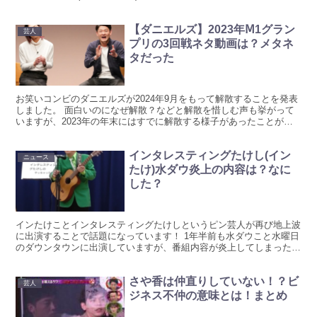
ビ名と同じであることか...
【ダニエルズ】2023年Ⅿ1グラン
芸人
プリの3回戦ネタ動画は？メタネ
タだった
お笑いコンビのダニエルズが2024年9月をもって解散することを発表
しました。 面白いのになぜ解散？などと解散を惜しむ声も挙がって
いますが、2023年の年末にはすでに解散する様子があったことが分
かっています。 そして2023年度のⅯ1グランプ...
インタレスティングたけし(イン
ニュース
たけ)水ダウ炎上の内容は？なに
した？
インたけことインタレスティングたけしというピン芸人が再び地上波
に出演することで話題になっています！ 1年半前も水ダウこと水曜日
のダウンタウンに出演していますが、番組内容が炎上してしまったこ
とで地上波から遠ざかっていたようです。 炎上とまで言...
さや香は仲直りしていない！？ビ
芸人
ジネス不仲の意味とは！まとめ