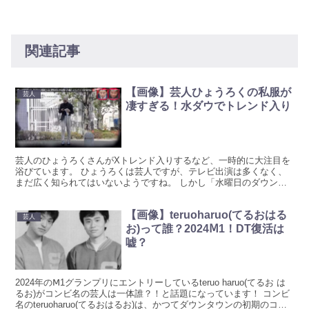
関連記事
【画像】芸人ひょうろくの私服が
芸人
凄すぎる！水ダウでトレンド入り
芸人のひょうろくさんがXトレンド入りするなど、一時的に大注目を
浴びています。 ひょうろくは芸人ですが、テレビ出演は多くなく、
まだ広く知られてはいないようですね。 しかし「水曜日のダウンタ
ウン」に出演する回数が増え、闇バイトをテーマにした説で...
【画像】teruoharuo(てるおはる
芸人
お)って誰？2024Ⅿ1！DT復活は
嘘？
2024年のⅯ1グランプリにエントリーしているteruo haruo(てるお は
るお)がコンビ名の芸人は一体誰？！と話題になっています！ コンビ
名のteruoharuo(てるおはるお)は、かつてダウンタウンの初期のコン