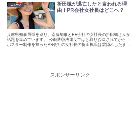
折田楓が逃亡したと言われる理
ニュース
由！PR会社女社長はどこへ？
兵庫県知事選挙を巡り、斎藤知事とPR会社の女社長の折田楓さんが
話題を集めています。 公職選挙法違反ではと取り沙汰されてから、
ポスター制作を担ったPR会社の女社長の折田楓氏は雲隠れしたまま
の状態ですね。 Xを中心にネット上では折田楓さんが逃亡...
スポンサーリンク