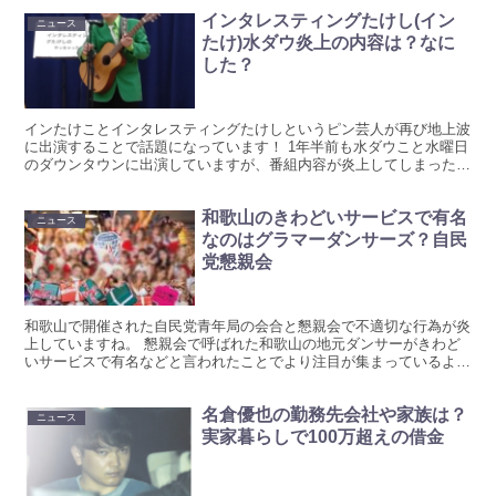
インタレスティングたけし(イン
ニュース
たけ)水ダウ炎上の内容は？なに
した？
インたけことインタレスティングたけしというピン芸人が再び地上波
に出演することで話題になっています！ 1年半前も水ダウこと水曜日
のダウンタウンに出演していますが、番組内容が炎上してしまったこ
とで地上波から遠ざかっていたようです。 炎上とまで言...
和歌山のきわどいサービスで有名
ニュース
なのはグラマーダンサーズ？自民
党懇親会
和歌山で開催された自民党青年局の会合と懇親会で不適切な行為が炎
上していますね。 懇親会で呼ばれた和歌山の地元ダンサーがきわど
いサービスで有名などと言われたことでより注目が集まっているよう
です！ このダンサーたちはグラマーダンサーというチーム...
名倉優也の勤務先会社や家族は？
ニュース
実家暮らしで100万超えの借金