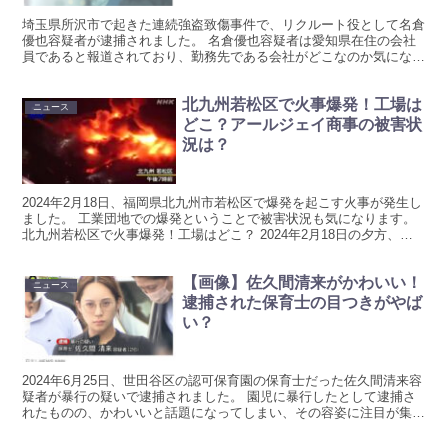
埼玉県所沢市で起きた連続強盗致傷事件で、リクルート役として名倉
優也容疑者が逮捕されました。 名倉優也容疑者は愛知県在住の会社
員であると報道されており、勤務先である会社がどこなのか気になり
ますね X上では食品会社に勤めていたのと投稿もあり、リ...
北九州若松区で火事爆発！工場は
ニュース
どこ？アールジェイ商事の被害状
況は？
2024年2月18日、福岡県北九州市若松区で爆発を起こす火事が発生し
ました。 工業団地での爆発ということで被害状況も気になります。
北九州若松区で火事爆発！工場はどこ？ 2024年2月18日の夕方、福
岡県北九州市若松区で爆発を伴う火事が発生...
【画像】佐久間清来がかわいい！
ニュース
逮捕された保育士の目つきがやば
い？
2024年6月25日、世田谷区の認可保育園の保育士だった佐久間清来容
疑者が暴行の疑いで逮捕されました。 園児に暴行したとして逮捕さ
れたものの、かわいいと話題になってしまい、その容姿に注目が集ま
っている状態です。 画像とともに佐久間清来容疑者...