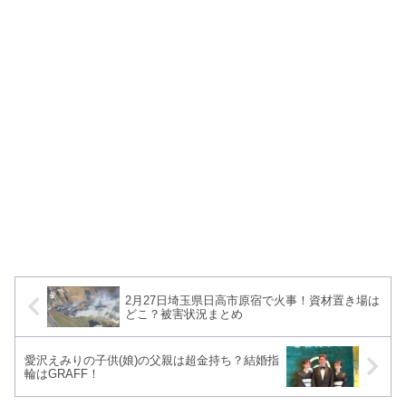
2月27日埼玉県日高市原宿で火事！資材置き場は
どこ？被害状況まとめ
愛沢えみりの子供(娘)の父親は超金持ち？結婚指
輪はGRAFF！