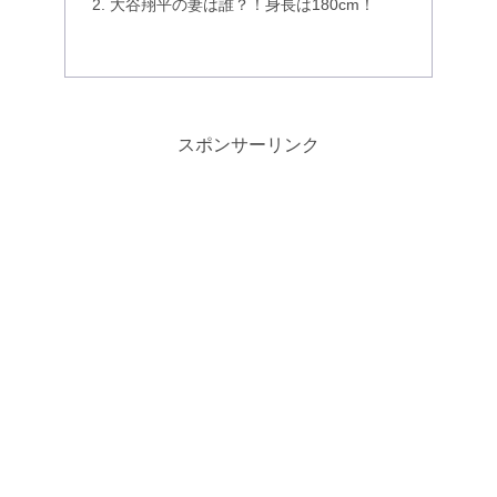
大谷翔平の妻は誰？！身長は180cm！
スポンサーリンク