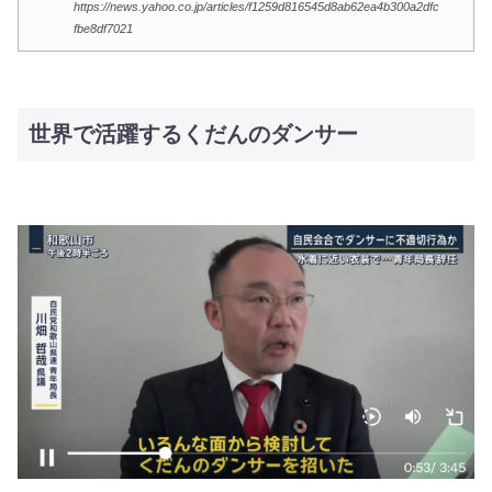
https://news.yahoo.co.jp/articles/f1259d816545d8ab62ea4b300a2dfc
fbe8df7021
世界で活躍するくだんのダンサー