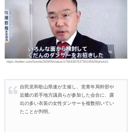
https://twitter.com/Sonnie200909/status/1766438753739145628/photo/1
自民党和歌山県連が主催し、党青年局幹部や
近畿の若手地方議員らが参加した会合に、露
出の多い衣装の女性ダンサーを複数招いてい
たことが判明。