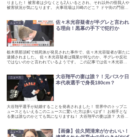
りました！ 被害者は少なくとも2人いるとされ、それ以外の怪我人や
被害状況が気になります。 火事現場は川崎のどこ？ ドヤ街の門宿は
どんな簡易宿泊施設？ 【火事】川崎区日進町の...
佐々木光容疑者が半グレと言われ
ニュース
る理由！黒幕の手下で犯行か
栃木県那須町で焼死体が発見された事件で、佐々木光容疑者が新たに
逮捕されました。 佐々木光容疑者は職業が何なのか、半グレや反社
ではないのかと言われているようです。 この記事では佐々木光容疑
者が何者なのか、半グレと言われる理由についてまとめてい...
大谷翔平の妻は誰？！元バスケ日
ニュース
本代表選手で身長180cm？
大谷翔平選手が結婚することを発表されました！ 世界中のトップニ
ュースともいえるこのニュースに驚いた方は多いはず！ お相手とな
る妻は誰なのかとても気になりますね！ 大谷翔平の妻は誰？ 大谷翔
平選手は2024年2月29日のうるう日に結婚を発表さ...
【画像】佐久間清来がかわいい！
ニュース