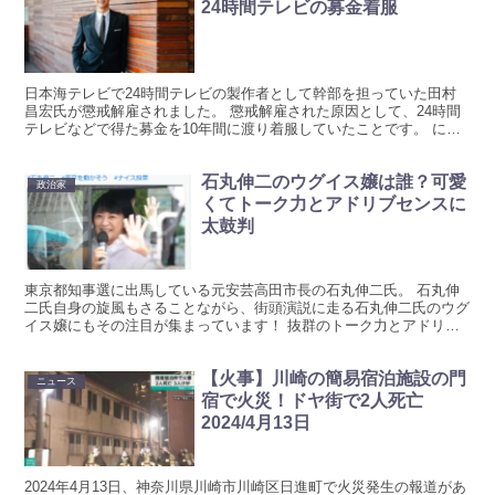
24時間テレビの募金着服
日本海テレビで24時間テレビの製作者として幹部を担っていた田村
昌宏氏が懲戒解雇されました。 懲戒解雇された原因として、24時間
テレビなどで得た募金を10年間に渡り着服していたことです。 にわ
かには信じられない事件ですが田村昌宏氏の顔画像や学...
石丸伸二のウグイス嬢は誰？可愛
政治家
くてトーク力とアドリブセンスに
太鼓判
東京都知事選に出馬している元安芸高田市長の石丸伸二氏。 石丸伸
二氏自身の旋風もさることながら、街頭演説に走る石丸伸二氏のウグ
イス嬢にもその注目が集まっています！ 抜群のトーク力とアドリブ
力があり、良い声の持ち主である石丸伸二のウグイス嬢は誰...
【火事】川崎の簡易宿泊施設の門
ニュース
宿で火災！ドヤ街で2人死亡
2024/4月13日
2024年4月13日、神奈川県川崎市川崎区日進町で火災発生の報道があ