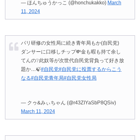
— ほんちゅうかっこ (@honchukakko)
March
11, 2024
パリ研修の女性局に続き青年局もか(自民党)
ダンサーに口移しチップ💸金も暇も持て余し
てんの❔此奴等が次世代自民党背負って好き放
題か…🍃
#自民党
#自民党に投票するからこう
なる
#自民党青年局
#自民党女性局
— クゥ&みぃちゃん (@r43ZIYaSbP8QSiv)
March 11, 2024