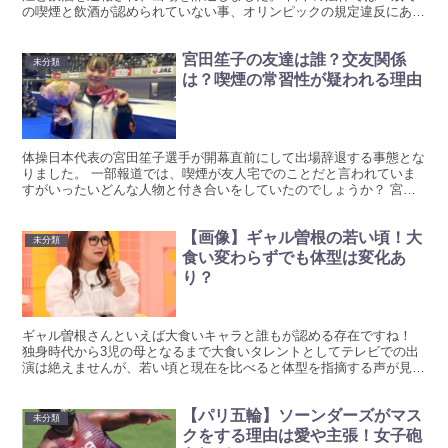
の喫煙と飲酒が認められていない事、オリンピックの規定違反にあた
ることが理由とされます。 体操日本女子のエー...
宮田笙子の友達は誰？交友関係
未分類
は？喫煙の常習性が疑われる理由
体操日本代表の宮田笙子選手が開幕直前にして出場辞退する事態とな
りました。 一部報道では、喫煙が友人宅でのことだと言われていま
すがいったいどんな人物と付き合いをしていたのでしょうか？ 宮田
笙子選手の友達や交友関係をリサーチしています！ 宮田笙...
【画像】ギャル曽根の若い頃！大
未分類
食い変わらずでも体型は変化あ
り？
ギャル曽根さんといえば大食いキャラと誰もが認める存在ですね！
独身時代から3児の母となるまで大食いタレントとしてテレビでの出
演は絶えませんが、若い頃と現在を比べると体型を指摘する声が見ら
れます。 ギャル曽根の若い頃から改めて振り返ってみまし...
【パリ五輪】ソーンダーズがマス
未分類
クをする理由は愛や主張！女子砲