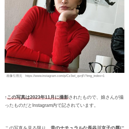
画像引用元 https://www.instagram.com/p/Cz3wI_qvrjF/?img_index=1
↑
この写真は2023年11月に撮影
されたもので、娘さんが撮
ったものだとInstagram内で記されています。
この写真を見る限り、
昔のナチュラルな長谷川京子の唇に