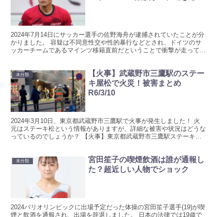
2024年7月14日にサッカー選手の佐野海舟が逮捕されていたことが分
かりました。 容疑は不同意性交や性的暴行などとされ、ドイツのサ
ッカーチームであるマインツ移籍直前だということで衝撃が走ってい
ます。 この逮捕を受けて佐野海舟に対する海外の反...
【火事】武蔵野市三鷹駅のステー
未分類
キ屋松で火災！被害まとめ
R6/3/10
2024年3月10日、東京都武蔵野市三鷹駅で火事が発生しました！ 火
元はステーキ松という情報がありますが、詳細な被害や状況はどうな
っているのでしょうか？ 【火事】東京都武蔵野市三鷹駅ステーキ松
で火災！3月10日 2024年3月10日(日)の...
宮田笙子の喫煙飲酒は誰が通報し
未分類
た？超近しい人物でショック
2024パリオリンピックに出場予定だった体操の宮田笙子選手(19)が喫
煙と飲酒を通報され、出場を辞退しました。 日本の法律では19歳で