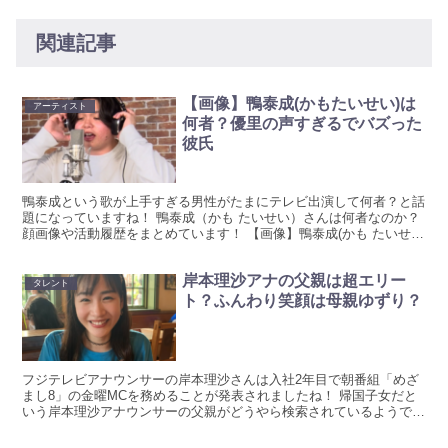
関連記事
【画像】鴨泰成(かもたいせい)は
アーティスト
何者？優里の声すぎるでバズった
彼氏
鴨泰成という歌が上手すぎる男性がたまにテレビ出演して何者？と話
題になっていますね！ 鴨泰成（かも たいせい）さんは何者なのか？
顔画像や活動履歴をまとめています！ 【画像】鴨泰成(かも たいせ
い)は何者？ 鴨泰成（かも たいせい） 一般男性 ...
岸本理沙アナの父親は超エリー
タレント
ト？ふんわり笑顔は母親ゆずり？
フジテレビアナウンサーの岸本理沙さんは入社2年目で朝番組「めざ
まし8」の金曜MCを務めることが発表されましたね！ 帰国子女だと
いう岸本理沙アナウンサーの父親がどうやら検索されているようです
が、リサーチしてまとめています。 岸本理沙アナの父親...