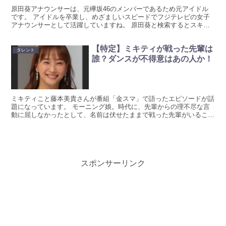
原田葵アナウンサーは、元欅坂46のメンバーであるため元アイドル
です。 アイドルを卒業し、めざましいスピードでフジテレビの女子
アナウンサーとして活躍していますね。 原田葵と検索するとスキャ
ンダルという検索ワードが出てくるのが気になりますが、こ...
【特定】ミキティが戦った先輩は
タレント
誰？ダンスが不得意はあの人か！
ミキティこと藤本美貴さんが番組「金スマ」で語ったエピソードが話
題になっています。 モーニング娘。時代に、先輩からの理不尽な言
動に屈しなかったとして、名前は伏せたままで戦った先輩がいること
を告白しています。 ネット上ではその先輩が誰なのか？と...
スポンサーリンク