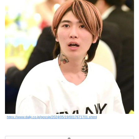
https://www.daily.co.jp/gossip/2024/05/19/0017671701.shtml