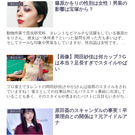
篠原かをりの性別は女性！男装の
タレント
影響は宝塚から？
動物作家で昆虫研究科、タレントなどマルチな活躍をしている篠原か
をりさん。 彼女は一体何者？といった疑問を持った方も多いはず。
そしてクールな印象や男装をしていますが、性自認は女性です。 篠
原かをりの性別は女性 篠原かをり（しのはら かをり）...
【画像】岡田紗佳は何カップ？G
タレント
は本当？足長すぎでスタイルやば
い
プロ雀士でタレントの岡田紗佳(さやか)さんは抜群のスタイルをされ
ていますね！ 雀士としての仕事以外にもバラエティ番組に出演して
いることも多く、そのスタイルや恵まれたバストに注目もいきがちで
す！ 画像とともにリサーチしています。 【画像】岡田...
原田葵のスキャンダルの事実！卒
タレント
業理由との関係は？元アイドルア
ナ